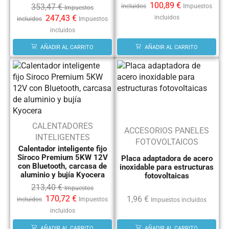
100,89
€
353,47
€
incluidos
Impuestos
Impuestos
247,43
€
incluidos
incluidos
Impuestos
incluidos
AÑADIR AL CARRITO
AÑADIR AL CARRITO
CALENTADORES
ACCESORIOS PANELES
INTELIGENTES
FOTOVOLTAICOS
Calentador inteligente fijo
Siroco Premium 5KW 12V
Placa adaptadora de acero
con Bluetooth, carcasa de
inoxidable para estructuras
aluminio y bujía Kyocera
fotovoltaicas
213,40
€
Impuestos
170,72
€
1,96
€
incluidos
Impuestos
Impuestos incluidos
incluidos
AÑADIR AL CARRITO
AÑADIR AL CARRITO