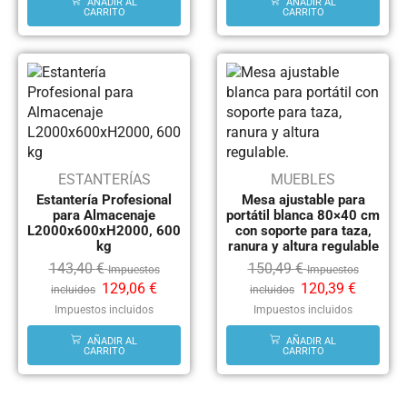
AÑADIR AL
AÑADIR AL
CARRITO
CARRITO
ESTANTERÍAS
MUEBLES
Estantería Profesional
Mesa ajustable para
para Almacenaje
portátil blanca 80×40 cm
L2000x600xH2000, 600
con soporte para taza,
kg
ranura y altura regulable
143,40
€
150,49
€
Impuestos
Impuestos
129,06
€
120,39
€
incluidos
incluidos
Impuestos incluidos
Impuestos incluidos
AÑADIR AL
AÑADIR AL
CARRITO
CARRITO