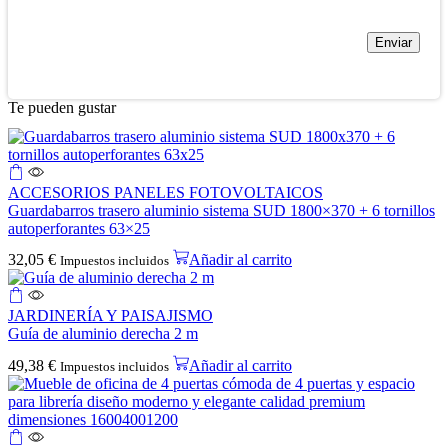
Te pueden gustar
ACCESORIOS PANELES FOTOVOLTAICOS
Guardabarros trasero aluminio sistema SUD 1800×370 + 6 tornillos
autoperforantes 63×25
32,05
€
Añadir al carrito
Impuestos incluidos
JARDINERÍA Y PAISAJISMO
Guía de aluminio derecha 2 m
49,38
€
Añadir al carrito
Impuestos incluidos