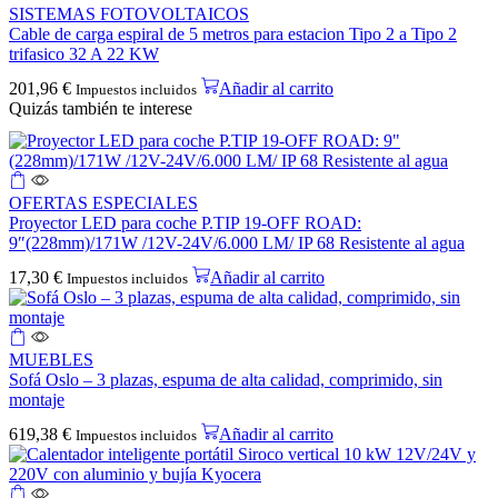
SISTEMAS FOTOVOLTAICOS
Cable de carga espiral de 5 metros para estacion Tipo 2 a Tipo 2
trifasico 32 A 22 KW
201,96
€
Añadir al carrito
Impuestos incluidos
Quizás también te interese
OFERTAS ESPECIALES
Proyector LED para coche P.TIP 19-OFF ROAD:
9″(228mm)/171W /12V-24V/6.000 LM/ IP 68 Resistente al agua
17,30
€
Añadir al carrito
Impuestos incluidos
MUEBLES
Sofá Oslo – 3 plazas, espuma de alta calidad, comprimido, sin
montaje
619,38
€
Añadir al carrito
Impuestos incluidos