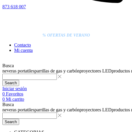
873 618 007
% DESCUENTOS DE BLACK FRIDAY
ENTREGA GRATIS EN TODAS LAS NEVERAS PORTÁTILES
LOS PEDIDOS INFERIORES A 20€ DEBEN PAGARSE
EXCLUSIVAMENTE ONLINE CON TARJETA.
ENTREGA RÁPIDA
% OFERTAS DE VERANO
Contacto
Mi cuenta
Busca
neveras portatiles
parrillas de gas y carbón
proyectores LED
productos
Search
Iniciar sesión
0
Favoritos
0
Mi carrito
Busca
neveras portatiles
parrillas de gas y carbón
proyectores LED
productos
Search