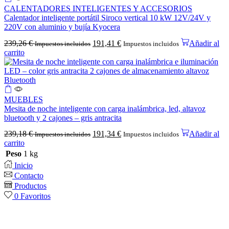
CALENTADORES INTELIGENTES Y ACCESORIOS
Calentador inteligente portátil Siroco vertical 10 kW 12V/24V y
220V con aluminio y bujía Kyocera
239,26
€
191,41
€
Añadir al
Impuestos incluidos
Impuestos incluidos
carrito
MUEBLES
Mesita de noche inteligente con carga inalámbrica, led, altavoz
bluetooth y 2 cajones – gris antracita
239,18
€
191,34
€
Añadir al
Impuestos incluidos
Impuestos incluidos
carrito
Peso
1 kg
Inicio
Contacto
Productos
0
Favoritos