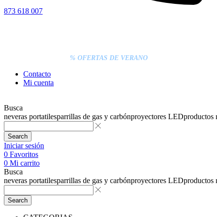
873 618 007
% DESCUENTOS DE BLACK FRIDAY
ENTREGA GRATIS EN TODAS LAS NEVERAS PORTÁTILES
LOS PEDIDOS INFERIORES A 20€ DEBEN PAGARSE
EXCLUSIVAMENTE ONLINE CON TARJETA.
ENTREGA RÁPIDA
% OFERTAS DE VERANO
Contacto
Mi cuenta
Busca
neveras portatiles
parrillas de gas y carbón
proyectores LED
productos
Search
Iniciar sesión
0
Favoritos
0
Mi carrito
Busca
neveras portatiles
parrillas de gas y carbón
proyectores LED
productos
Search