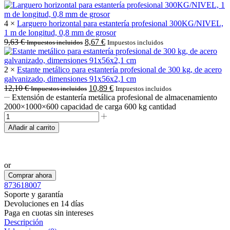
4 ×
Larguero horizontal para estantería profesional 300KG/NIVEL,
1 m de longitud, 0,8 mm de grosor
9,63
€
8,67
€
Impuestos incluidos
Impuestos incluidos
2 ×
Estante metálico para estantería profesional de 300 kg, de acero
galvanizado, dimensiones 91x56x2,1 cm
12,10
€
10,89
€
Impuestos incluidos
Impuestos incluidos
Extensión de estantería metálica profesional de almacenamiento
2000×1000×600 capacidad de carga 600 kg cantidad
Añadir al carrito
Realizar pedido por WhatsApp
or
Comprar ahora
873618007
Soporte y garantía
Devoluciones en 14 días
Paga en cuotas sin intereses
Descripción