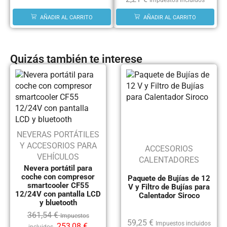
Impuestos incluidos
AÑADIR AL CARRITO
AÑADIR AL CARRITO
Quizás también te interese
NEVERAS PORTÁTILES
Y ACCESORIOS PARA
ACCESORIOS
VEHÍCULOS
CALENTADORES
Nevera portátil para
coche con compresor
Paquete de Bujías de 12
smartcooler CF55
V y Filtro de Bujías para
12/24V con pantalla LCD
Calentador Siroco
y bluetooth
361,54
€
Impuestos
59,25
€
Impuestos incluidos
253,08
€
incluidos