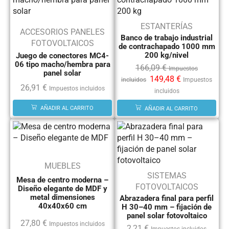
ESTANTERÍAS
ACCESORIOS PANELES
Banco de trabajo industrial
FOTOVOLTAICOS
de contrachapado 1000 mm
200 kg/nivel
Juego de conectores MC4-
06 tipo macho/hembra para
166,09
€
Impuestos
panel solar
149,48
€
incluidos
Impuestos
26,91
€
Impuestos incluidos
incluidos
AÑADIR AL CARRITO
AÑADIR AL CARRITO
MUEBLES
SISTEMAS
Mesa de centro moderna –
FOTOVOLTAICOS
Diseño elegante de MDF y
metal dimensiones
Abrazadera final para perfil
40x40x60 cm
H 30–40 mm – fijación de
panel solar fotovoltaico
27,80
€
Impuestos incluidos
2,21
€