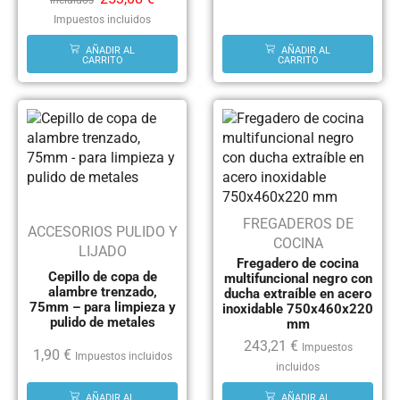
Impuestos incluidos
AÑADIR AL
AÑADIR AL
CARRITO
CARRITO
FREGADEROS DE
ACCESORIOS PULIDO Y
COCINA
LIJADO
Fregadero de cocina
Cepillo de copa de
multifuncional negro con
alambre trenzado,
ducha extraíble en acero
75mm – para limpieza y
inoxidable 750x460x220
pulido de metales
mm
243,21
€
Impuestos
1,90
€
Impuestos incluidos
incluidos
AÑADIR AL
AÑADIR AL