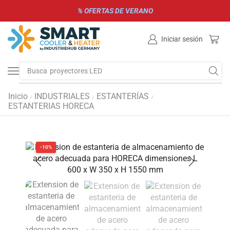
% OFERTAS DE VERANO
Iniciar sesión
Busca
parrillas de gas y carbón
Inicio
INDUSTRIALES
ESTANTERÍAS
/
/
/
ESTANTERIAS HORECA
-10%