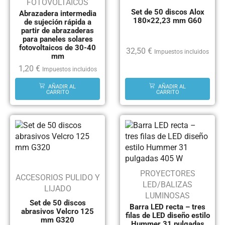
FOTOVOLTAICOS
Set de 50 discos Alox
Abrazadera intermedia
180×22,23 mm G60
de sujeción rápida a
partir de abrazaderas
para paneles solares
fotovoltaicos de 30-40
32,50
€
Impuestos incluidos
mm
1,20
€
Impuestos incluidos
AÑADIR AL
AÑADIR AL
CARRITO
CARRITO
PROYECTORES
ACCESORIOS PULIDO Y
LED/BALIZAS
LIJADO
LUMINOSAS
Set de 50 discos
Barra LED recta – tres
abrasivos Velcro 125
filas de LED diseño estilo
mm G320
Hummer 31 pulgadas