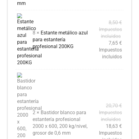
8,50
€
Impuestos
8 ×
Estante metálico azul
incluidos
para estantería
7,65
€
profesional 200KG
Impuestos
incluidos
20,70
€
2 × Bastidor blanco para
Impuestos
estantería profesional
incluidos
2000 x 600, 200 kg/nivel,
18,63
€
grosor de 0,6 mm
Impuestos