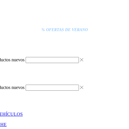
% DESCUENTOS DE BLACK FRIDAY
ENTREGA GRATIS EN TODAS LAS NEVERAS PORTÁTILES
S INFERIORES A 20€ DEBEN PAGARSE EXCLUSIVAMENTE ONLINE C
ENTREGA RÁPIDA
% OFERTAS DE VERANO
ductos nuevos
ductos nuevos
VEHÍCULOS
CHE