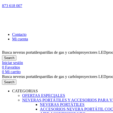
873 618 007
LOS PEDIDO
Contacto
Mi cuenta
Busca
neveras portatiles
parrillas de gas y carbón
proyectores LED
pro
Search
Iniciar sesión
0
Favoritos
0
Mi carrito
Busca
neveras portatiles
parrillas de gas y carbón
proyectores LED
pro
Search
CATEGORIAS
OFERTAS ESPECIALES
NEVERAS PORTÁTILES Y ACCESORIOS PARA 
NEVERAS PORTÁTILES
ACCESORIOS NEVERA PORTÁTIL CO