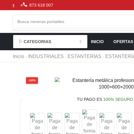
873 618 007
Busca
neveras portatiles
CATEGORIAS
INICIO
OFERTAS
Inicio
INDUSTRIALES
ESTANTERÍAS
ESTANTERÍ
/
/
/
-10%
TU PAGO ES
100% SEGURO