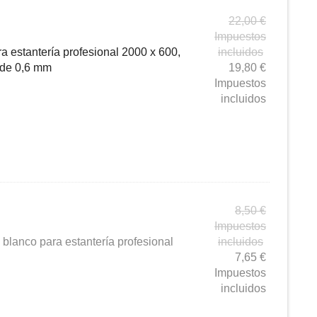
22,00
€
Impuestos
ra estantería profesional 2000 x 600,
incluidos
r de 0,6 mm
19,80
€
Impuestos
incluidos
8,50
€
Impuestos
 blanco para estantería profesional
incluidos
7,65
€
Impuestos
incluidos