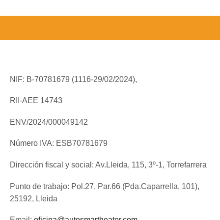
NIF: B-70781679 (
1116-29/02/2024),
RII-AEE 14743
ENV/2024/000049142
Número IVA: ESB70781679
Dirección fiscal y social: Av.Lleida, 115, 3º-1, Torrefarrera
Punto de trabajo: Pol.27, Par.66 (Pda.Caparrella, 101),
25192, Lleida
Email:
oficina@autosmartheater.com