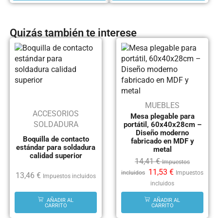
Quizás también te interese
MUEBLES
ACCESORIOS
Mesa plegable para
SOLDADURA
portátil, 60x40x28cm –
Diseño moderno
Boquilla de contacto
fabricado en MDF y
estándar para soldadura
metal
calidad superior
14,41
€
Impuestos
11,53
€
incluidos
Impuestos
13,46
€
Impuestos incluidos
incluidos
AÑADIR AL
AÑADIR AL
CARRITO
CARRITO