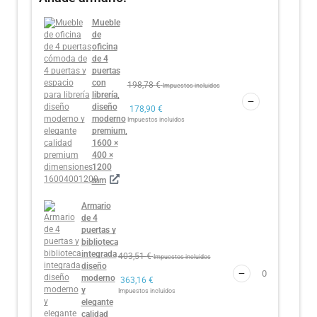
Mueble
de
oficina
de 4
puertas
con
198,78
€
Impuestos incluidos
librería,
diseño
178,90
€
moderno
Impuestos incluidos
premium,
1600 ×
400 ×
1200
mm
Armario
de 4
puertas y
biblioteca
integrada
403,51
€
Impuestos incluidos
diseño
moderno
363,16
€
y
Impuestos incluidos
elegante
calidad