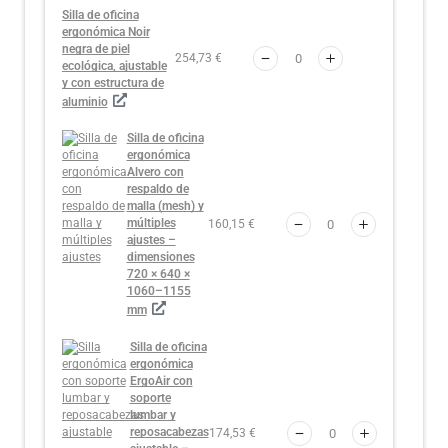
Silla de oficina
ergonómica Noir
negra de piel
254,73 €
ecológica, ajustable
y con estructura de
aluminio
Silla de oficina
ergonómica
Alvero con
respaldo de
malla (mesh) y
múltiples
160,15 €
ajustes –
dimensiones
720 × 640 ×
1060–1155
mm
Silla de oficina
ergonómica
ErgoAir con
soporte
lumbar y
reposacabezas
174,53 €