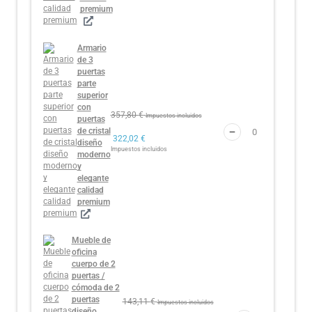
premium
Armario
de 3
puertas
parte
superior
con
357,80
€
Impuestos incluidos
puertas
de cristal
322,02
€
diseño
Impuestos incluidos
moderno
y
elegante
calidad
premium
Mueble de
oficina
cuerpo de 2
puertas /
cómoda de 2
puertas
143,11
€
Impuestos incluidos
diseño