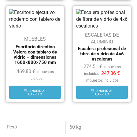
ESCALERAS DE
MUEBLES
ALUMINIO
Escritorio directivo
Escalera profesional de
Velora con tablero de
fibra de vidrio de 4×6
vidrio – dimensiones
escalones
1600×800×750 mm
274,51
€
Impuestos
469,80
€
Impuestos
247,06
€
incluidos
incluidos
Impuestos incluidos
AÑADIR AL
AÑADIR AL
CARRITO
CARRITO
Peso
60 kg