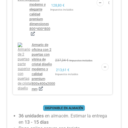
moderno y
128,80
€
elegante
Impuestos incluidos
calidad
premium
dimensiones
800*400*800
Armario de
oficina con 2
puertas con
vitrina de
237,34
€
Impuestos incluidos
cristal diseño
moderno y
213,61
€
calidad
Impuestos incluidos
premium
800x400x2000
mm
DISPONIBLE EN ALMACÉN
36 unidades
en almacén. Estimar la entrega
en
13 - 15 días