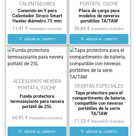
CALENTADORES
PORTÁTIL COCHE
Conexión en Y para
Placa de carga para
Calentador Siroco Smart
modelos de neveras
Heater diámetro 75 mm
portátiles TA/TAW
11,41
€
56,66
€
Impuestos incluidos
Impuestos incluidos
AÑADIR AL CARRITO
AÑADIR AL CARRITO
ACCESORIOS NEVERA
OFERTAS ESPECIALES
PORTÁTIL COCHE
Tapa protectora para el
Funda protectora
compartimento de batería,
termoaislante para nevera
compatible con neveras
portátil de 25L
portátiles de la serie
TA/TAW
66,91
€
Impuestos incluidos
11,53
€
Impuestos incluidos
AÑADIR AL CARRITO
AÑADIR AL CARRITO