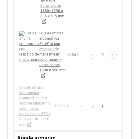
ajustable –
dimensiones
1180–1290 ×
635 × 515 mm
Silla de oficina
ergonómica
FlexiPro con
respaldo de
malla (mesh),
47,65 €
color negro –
dimensiones
1000 × 550 mm
Silla de oficina
ergonómica
ComfortPro, con
soporte lumbar fijo,
169,59 €
color negro,
dimensiones 670 ×
685 × 1130–1210
mm
Añade armario: