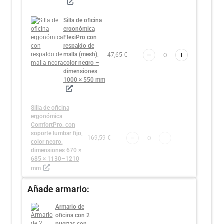
Silla de oficina
ergonómica
FlexiPro con
respaldo de
malla (mesh),
47,65 €
color negro –
dimensiones
1000 × 550 mm
Silla de oficina
ergonómica
ComfortPro, con
soporte lumbar fijo,
169,59 €
color negro,
dimensiones 670 ×
685 × 1130–1210
mm
Añade armario:
Armario de
oficina con 2
puertas con