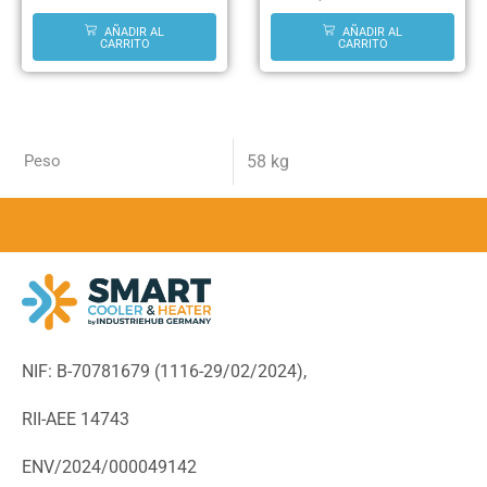
AÑADIR AL
AÑADIR AL
CARRITO
CARRITO
Peso
58 kg
NIF: B-70781679 (
1116-29/02/2024),
RII-AEE 14743
ENV/2024/000049142