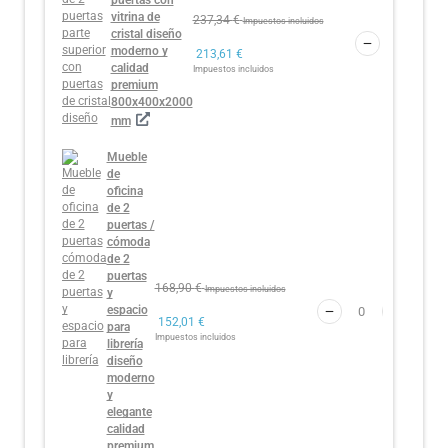
vitrina de
237,34
€
Impuestos incluidos
cristal diseño
moderno y
213,61
€
calidad
Impuestos incluidos
premium
800x400x2000
mm
Mueble
de
oficina
de 2
puertas /
cómoda
de 2
puertas
168,90
€
Impuestos incluidos
y
espacio
152,01
€
para
Impuestos incluidos
librería
diseño
moderno
y
elegante
calidad
premium