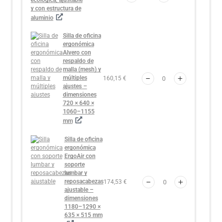
y con estructura de
aluminio
Silla de oficina
ergonómica
Alvero con
respaldo de
malla (mesh) y
múltiples
160,15 €
ajustes –
dimensiones
720 × 640 ×
1060–1155
mm
Silla de oficina
ergonómica
ErgoAir con
soporte
lumbar y
reposacabezas
174,53 €
ajustable –
dimensiones
1180–1290 ×
635 × 515 mm