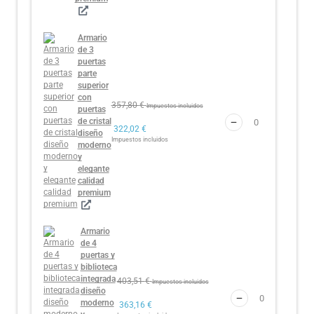
Armario
de 3
puertas
parte
superior
con
357,80
€
Impuestos incluidos
puertas
de cristal
322,02
€
diseño
Impuestos incluidos
moderno
y
elegante
calidad
premium
Armario
de 4
puertas y
biblioteca
integrada
403,51
€
Impuestos incluidos
diseño
moderno
363,16
€