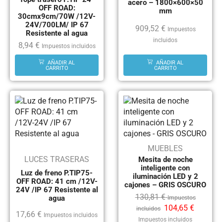
acero – 1800×600×50
OFF ROAD:
mm
30cmx9cm/70W /12V-
24V/700LM/ IP 67
909,52
€
Impuestos
Resistente al agua
incluidos
8,94
€
Impuestos incluidos
AÑADIR AL
AÑADIR AL
CARRITO
CARRITO
MUEBLES
LUCES TRASERAS
Mesita de noche
inteligente con
Luz de freno P.TIP75-
iluminación LED y 2
OFF ROAD: 41 cm /12V-
cajones – GRIS OSCURO
24V /IP 67 Resistente al
130,81
€
agua
Impuestos
104,65
€
incluidos
17,66
€
Impuestos incluidos
Impuestos incluidos