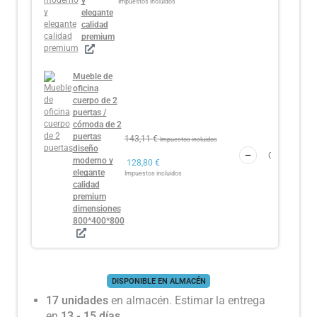
y
Impuestos incluidos
elegante
calidad
premium
Mueble de
oficina
cuerpo de 2
puertas /
cómoda de 2
puertas
143,11
€
Impuestos incluidos
diseño
moderno y
128,80
€
elegante
Impuestos incluidos
calidad
premium
dimensiones
800*400*800
DISPONIBLE EN ALMACÉN
17 unidades
en almacén. Estimar la entrega
en
13 - 15 días