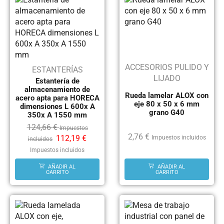
ACCESORIOS PULIDO Y
ESTANTERÍAS
LIJADO
Estantería de
almacenamiento de
Rueda lamelar ALOX con
acero apta para HORECA
eje 80 x 50 x 6 mm
dimensiones L 600x A
grano G40
350x A 1550 mm
124,66
€
Impuestos
2,76
€
112,19
€
Impuestos incluidos
incluidos
Impuestos incluidos
AÑADIR AL
AÑADIR AL
CARRITO
CARRITO