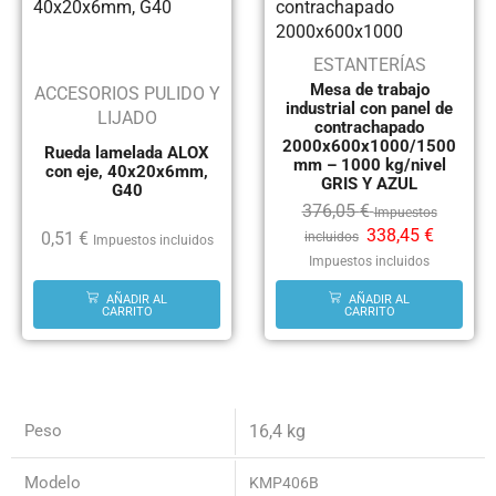
ESTANTERÍAS
Mesa de trabajo
ACCESORIOS PULIDO Y
industrial con panel de
LIJADO
contrachapado
2000x600x1000/1500
Rueda lamelada ALOX
mm – 1000 kg/nivel
con eje, 40x20x6mm,
GRIS Y AZUL
G40
376,05
€
Impuestos
338,45
€
0,51
€
incluidos
Impuestos incluidos
Impuestos incluidos
AÑADIR AL
AÑADIR AL
CARRITO
CARRITO
Peso
16,4 kg
Modelo
KMP406B