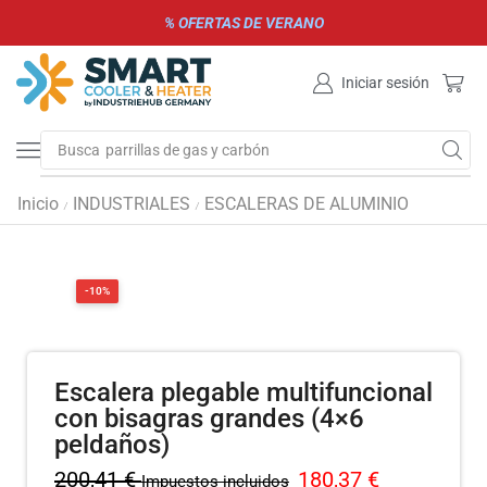
% OFERTAS DE VERANO
Iniciar sesión
Busca
parrillas de gas y carbón
Inicio
INDUSTRIALES
ESCALERAS DE ALUMINIO
/
/
-10%
Escalera plegable multifuncional
con bisagras grandes (4×6
peldaños)
200,41
€
180,37
€
Impuestos incluidos