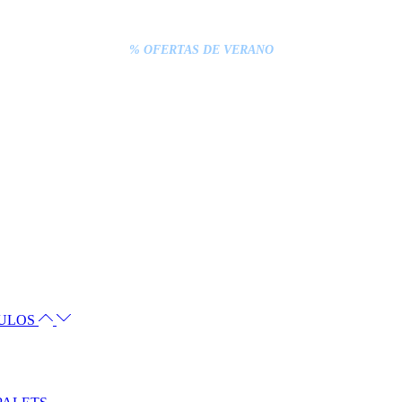
S INFERIORES A 20€ DEBEN PAGARSE EXCLUSIVAMENTE ONLINE C
% OFERTAS DE VERANO
CULOS