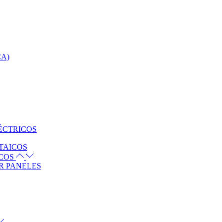
CA)
ÉCTRICOS
TAICOS
ICOS
R PANELES