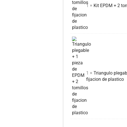
1 ×
Kit EPDM + 2 torn
1 ×
Triangulo plegab
fijacion de plastico