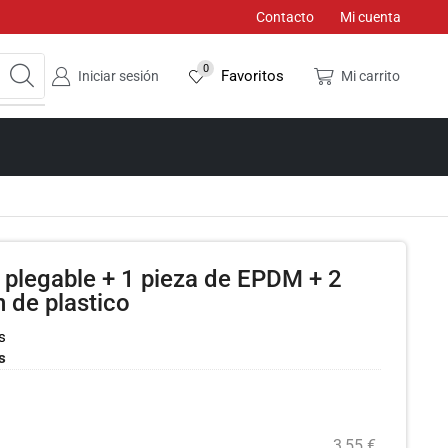
Contacto
Mi cuenta
0
Favoritos
Iniciar sesión
Mi carrito
 plegable + 1 pieza de EPDM + 2
on de plastico
s
s
3,55
€