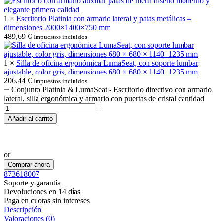
1 ×
Escritorio Platinia con armario lateral y patas metálicas –
dimensiones 2000×1400×750 mm
489,69
€
Impuestos incluidos
1 ×
Silla de oficina ergonómica LumaSeat, con soporte lumbar
ajustable, color gris, dimensiones 680 × 680 × 1140–1235 mm
206,44
€
Impuestos incluidos
Conjunto Platinia & LumaSeat - Escritorio directivo con armario
lateral, silla ergonómica y armario con puertas de cristal cantidad
Añadir al carrito
Realizar pedido por WhatsApp
or
Comprar ahora
873618007
Soporte y garantía
Devoluciones en 14 días
Paga en cuotas sin intereses
Descripción
Valoraciones (0)