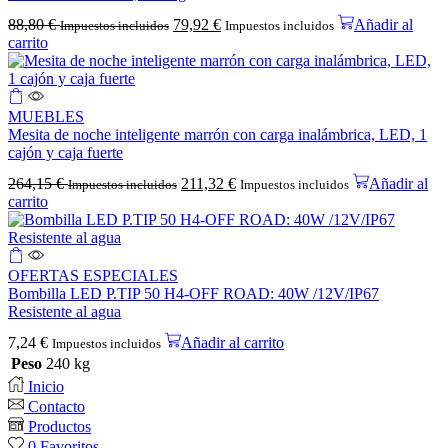
88,80
€
79,92
€
Añadir al
Impuestos incluidos
Impuestos incluidos
carrito
MUEBLES
Mesita de noche inteligente marrón con carga inalámbrica, LED, 1
cajón y caja fuerte
264,15
€
211,32
€
Añadir al
Impuestos incluidos
Impuestos incluidos
carrito
OFERTAS ESPECIALES
Bombilla LED P.TIP 50 H4-OFF ROAD: 40W /12V/IP67
Resistente al agua
7,24
€
Añadir al carrito
Impuestos incluidos
Peso
240 kg
Inicio
Contacto
Productos
0
Favoritos