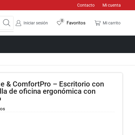
Contacto
Mi cuenta
0
Favoritos
Iniciar sesión
Mi carrito
 & ComfortPro – Escritorio con
silla de oficina ergonómica con
o
dos