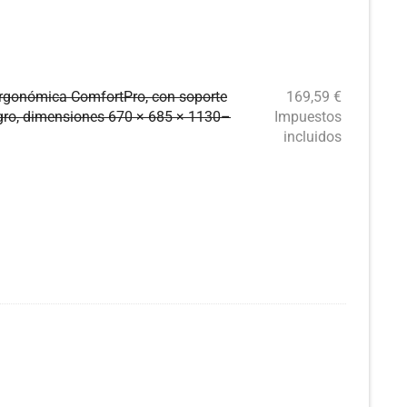
 ergonómica ComfortPro, con soporte
169,59
€
negro, dimensiones 670 × 685 × 1130–
Impuestos
incluidos