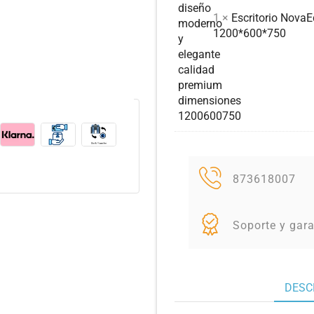
1 ×
Escritorio NovaE
1200*600*750
873618007
Soporte y gara
DESC