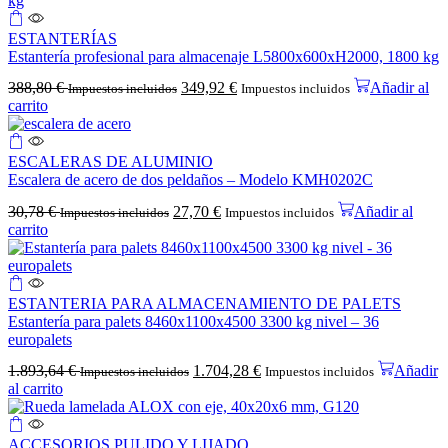
ESTANTERÍAS
Estantería profesional para almacenaje L5800x600xH2000, 1800 kg
388,80
€
349,92
€
Añadir al
Impuestos incluidos
Impuestos incluidos
carrito
ESCALERAS DE ALUMINIO
Escalera de acero de dos peldaños – Modelo KMH0202C
30,78
€
27,70
€
Añadir al
Impuestos incluidos
Impuestos incluidos
carrito
ESTANTERIA PARA ALMACENAMIENTO DE PALETS
Estantería para palets 8460x1100x4500 3300 kg nivel – 36
europalets
1.893,64
€
1.704,28
€
Añadir
Impuestos incluidos
Impuestos incluidos
al carrito
ACCESORIOS PULIDO Y LIJADO