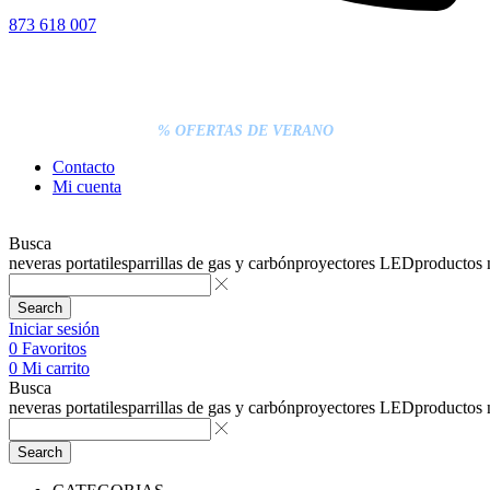
873 618 007
% DESCUENTOS DE BLACK FRIDAY
ENTREGA GRATIS EN TODAS LAS NEVERAS PORTÁTILES
LOS PEDIDOS INFERIORES A 20€ DEBEN PAGARSE
EXCLUSIVAMENTE ONLINE CON TARJETA.
ENTREGA RÁPIDA
% OFERTAS DE VERANO
Contacto
Mi cuenta
Busca
neveras portatiles
parrillas de gas y carbón
proyectores LED
productos
Search
Iniciar sesión
0
Favoritos
0
Mi carrito
Busca
neveras portatiles
parrillas de gas y carbón
proyectores LED
productos
Search