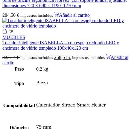
Silla de oficina ergonómica Norvex, con soporte lumbar ajustable,
dimensiones 720 × 690 × 1190–1270 mm
284,56
€
Añadir al carrito
Impuestos incluidos
MUEBLES
Tocador inteligente ISABELLA – con espejo redondo LED y
encimera de vidrio templado 100x40x120 cm
323,14
€
258,51
€
Añadir al
Impuestos incluidos
Impuestos incluidos
carrito
Peso
0,2 kg
Pieza
Tipo
Calentador Siroco Smart Heater
Compatibilidad
75 mm
Diámetro