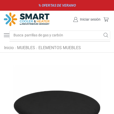
% OFERTAS DE VERANO
Iniciar sesión
Busca
parrillas de gas y carbón
Inicio
MUEBLES
ELEMENTOS MUEBLES
/
/