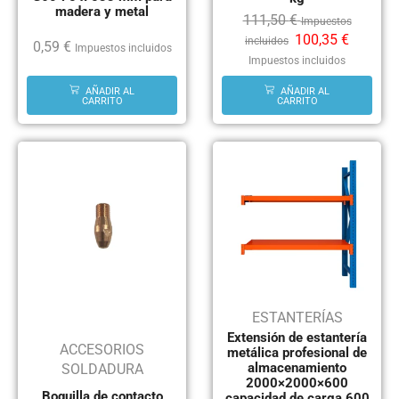
madera y metal
111,50
€
Impuestos
100,35
€
incluidos
0,59
€
Impuestos incluidos
Impuestos incluidos
AÑADIR AL
AÑADIR AL
CARRITO
CARRITO
ESTANTERÍAS
Extensión de estantería
ACCESORIOS
metálica profesional de
almacenamiento
SOLDADURA
2000×2000×600
Boquilla de contacto
capacidad de carga 600