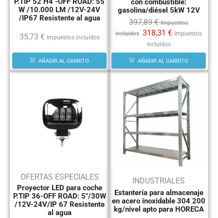
P.TIP 52 H4 -OFF ROAD: 55
con combustible:
W /10.000 LM /12V-24V
gasolina/diésel 5kW 12V
/IP67 Resistente al agua
397,89
€
Impuestos
318,31
€
incluidos
Impuestos
35,73
€
Impuestos incluidos
incluidos
AÑADIR AL CARRITO
AÑADIR AL CARRITO
OFERTAS ESPECIALES
INDUSTRIALES
Proyector LED para coche
Estantería para almacenaje
P.TIP 36-OFF ROAD: 5″/30W
en acero inoxidable 304 200
/12V-24V/IP 67 Resistente
kg/nivel apto para HORECA
al agua