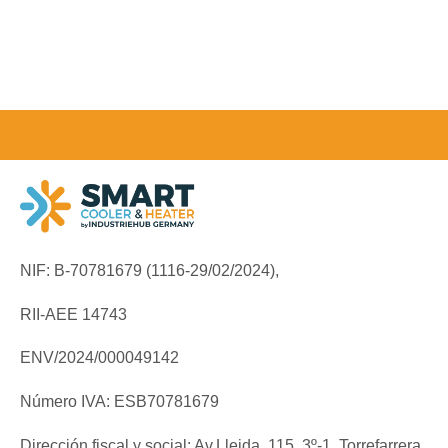
NIF: B-70781679 (
1116-29/02/2024),
RII-AEE 14743
ENV/2024/000049142
Número IVA: ESB70781679
Dirección fiscal y social: Av.Lleida, 115, 3º-1, Torrefarrera