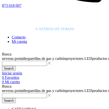
873 618 007
% DESCUENTOS DE BLACK FRIDAY
ENTREGA GRATIS EN TODAS LAS NEVERAS PORTÁTILES
LOS PEDIDOS INFERIORES A 20€ DEBEN PAGARSE
EXCLUSIVAMENTE ONLINE CON TARJETA.
ENTREGA RÁPIDA
% OFERTAS DE VERANO
Contacto
Mi cuenta
Busca
neveras portatiles
parrillas de gas y carbón
proyectores LED
productos
Search
Iniciar sesión
0
Favoritos
0
Mi carrito
Busca
neveras portatiles
parrillas de gas y carbón
proyectores LED
productos
Search