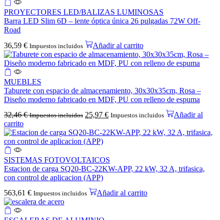
PROYECTORES LED/BALIZAS LUMINOSAS
Barra LED Slim 6D – lente óptica única 26 pulgadas 72W Off-
Road
36,59
€
Añadir al carrito
Impuestos incluidos
MUEBLES
Taburete con espacio de almacenamiento, 30x30x35cm, Rosa –
Diseño moderno fabricado en MDF, PU con relleno de espuma
32,46
€
25,97
€
Añadir al
Impuestos incluidos
Impuestos incluidos
carrito
SISTEMAS FOTOVOLTAICOS
Estacion de carga SQ20-BC-22KW-APP, 22 kW, 32 A, trifasica,
con control de aplicacion (APP)
563,61
€
Añadir al carrito
Impuestos incluidos