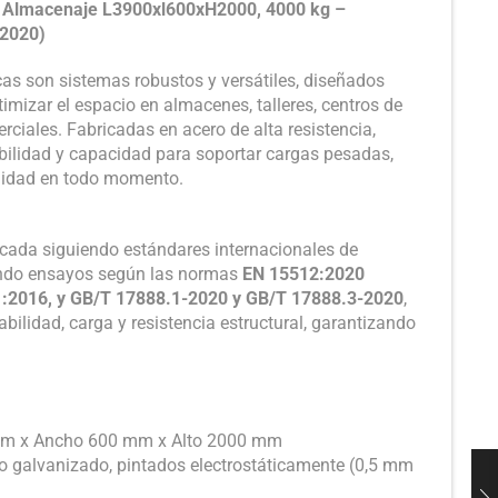
ra Almacenaje L3900xl600xH2000, 4000 kg –
:2020)
cas son sistemas robustos y versátiles, diseñados
imizar el espacio en almacenes, talleres, centros de
rciales. Fabricadas en acero de alta resistencia,
abilidad y capacidad para soportar cargas pesadas,
ilidad en todo momento.
ricada siguiendo estándares internacionales de
ando ensayos según las normas
EN 15512:2020
81:2016, y GB/T 17888.1-2020 y GB/T 17888.3-2020
,
bilidad, carga y resistencia estructural, garantizando
mm x Ancho 600 mm x Alto 2000 mm
ro galvanizado, pintados electrostáticamente (0,5 mm