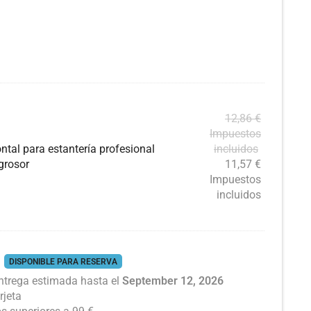
12,86
€
Impuestos
ntal para estantería profesional
incluidos
grosor
11,57
€
Impuestos
incluidos
DISPONIBLE PARA RESERVA
ntrega estimada hasta el
September 12, 2026
rjeta