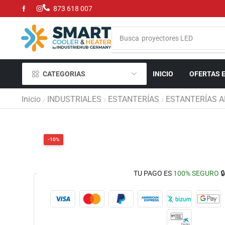
873 618 007
Busca
proyectores LED
CATEGORIAS
INICIO
OFERTAS 
Inicio
INDUSTRIALES
ESTANTERÍAS
ESTANTERÍAS A
/
/
/
-10%
TU PAGO ES
100% SEGURO
🔒