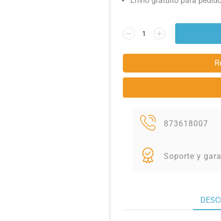
Envío gratuito para pedid
R
873618007
Soporte y gara
DESC