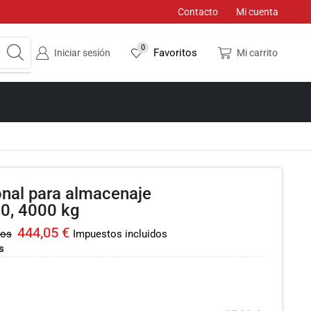
Contacto
Mi cuenta
0
Favoritos
Iniciar sesión
Mi carrito
onal para almacenaje
0, 4000 kg
444,05
€
dos
Impuestos incluidos
s