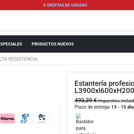
% OFERTAS DE VERANO
ESPECIALES
PRODUCTOS NUEVOS
LTA RESISTENCIA
Estantería profesi
L3900xl600xH200
493,39
€
Impuestos inclui
Plazo de entrega
13 - 15 día