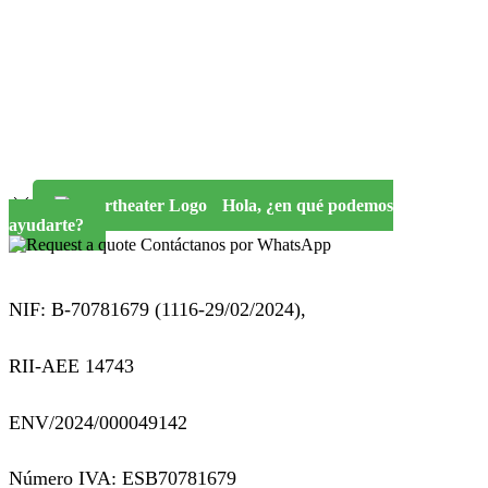
Hola, ¿en qué podemos
ayudarte?
Contáctanos por WhatsApp
NIF: B-70781679 (
1116-29/02/2024),
RII-AEE 14743
ENV/2024/000049142
Número IVA: ESB70781679