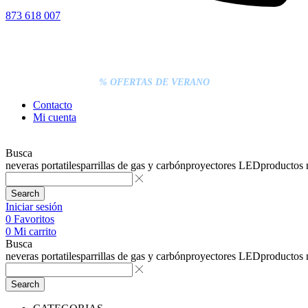
873 618 007
% DESCUENTOS DE BLACK FRIDAY
ENTREGA GRATIS EN TODAS LAS NEVERAS PORTÁTILES
LOS PEDIDOS INFERIORES A 20€ DEBEN PAGARSE
EXCLUSIVAMENTE ONLINE CON TARJETA.
ENTREGA RÁPIDA
% OFERTAS DE VERANO
Contacto
Mi cuenta
Busca
neveras portatiles
parrillas de gas y carbón
proyectores LED
productos
Search
Iniciar sesión
0
Favoritos
0
Mi carrito
Busca
neveras portatiles
parrillas de gas y carbón
proyectores LED
productos
Search