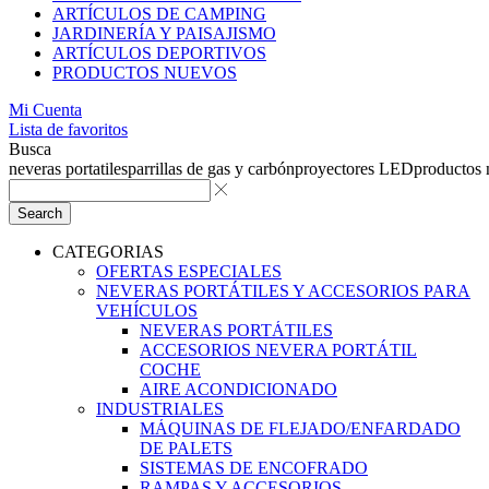
ARTÍCULOS DE CAMPING
JARDINERÍA Y PAISAJISMO
ARTÍCULOS DEPORTIVOS
PRODUCTOS NUEVOS
Mi Cuenta
Lista de favoritos
Busca
neveras portatiles
parrillas de gas y carbón
proyectores LED
productos
Search
CATEGORIAS
OFERTAS ESPECIALES
NEVERAS PORTÁTILES Y ACCESORIOS PARA
VEHÍCULOS
NEVERAS PORTÁTILES
ACCESORIOS NEVERA PORTÁTIL
COCHE
AIRE ACONDICIONADO
INDUSTRIALES
MÁQUINAS DE FLEJADO/ENFARDADO
DE PALETS
SISTEMAS DE ENCOFRADO
RAMPAS Y ACCESORIOS