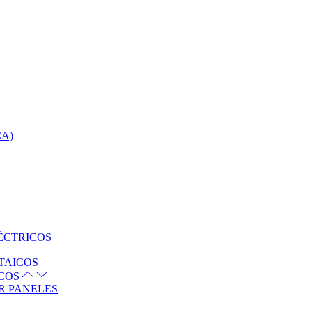
CA)
ÉCTRICOS
TAICOS
ICOS
R PANELES