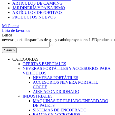
ARTÍCULOS DE CAMPING
JARDINERÍA Y PAISAJISMO
ARTÍCULOS DEPORTIVOS
PRODUCTOS NUEVOS
Mi Cuenta
Lista de favoritos
Busca
neveras portatiles
parrillas de gas y carbón
proyectores LED
productos
Search
CATEGORIAS
OFERTAS ESPECIALES
NEVERAS PORTÁTILES Y ACCESORIOS PARA
VEHÍCULOS
NEVERAS PORTÁTILES
ACCESORIOS NEVERA PORTÁTIL
COCHE
AIRE ACONDICIONADO
INDUSTRIALES
MÁQUINAS DE FLEJADO/ENFARDADO
DE PALETS
SISTEMAS DE ENCOFRADO
RAMPAS Y ACCESORIOS