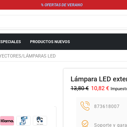
% OFERTAS DE VERANO
ESPECIALES
PRODUCTOS NUEVOS
YECTORES/LÁMPARAS LED
Lámpara LED exteri
13,80
€
10,82
€
Impuesto
873618007
Soporte y gara