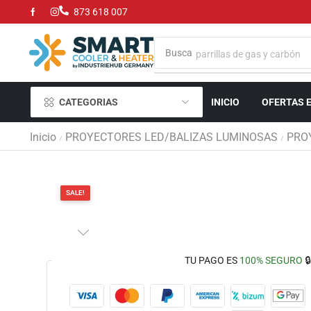
873 618 007
Busca
parrillas de gas y carbón
CATEGORIAS
INICIO
OFERTAS 
Inicio
PROYECTORES LED/BALIZAS LUMINOSAS
PRO
/
/
SALE!
TU PAGO ES
100% SEGURO
🔒