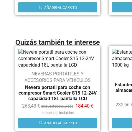
AÑADIR AL CARRITO
Quizás también te interese
NEVERAS PORTÁTILES Y
ACCESORIOS PARA VEHÍCULOS
Estanter
Nevera portatil para coche con
almace
compresor Smart Cooler S15 12-24V
capacidad 18L pantalla LCD
232,66
263,43
€
184,40
€
Impuestos incluidos
Impuestos incluidos
AÑADIR AL CARRITO