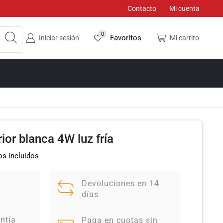
Contacto
Mi cuenta
0
Favoritos
Iniciar sesión
Mi carrito
or blanca 4W luz fría
s incluidos
Devoluciones en 14
días
ntía
Paga en cuotas sin