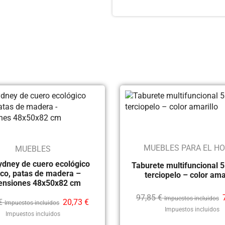
MUEBLES PARA EL H
MUEBLES
Sydney de cuero ecológico
Taburete multifuncional 5
co, patas de madera –
terciopelo – color ama
ensiones 48x50x82 cm
97,85
€
Impuestos incluidos
€
20,73
€
Impuestos incluidos
Impuestos incluidos
Impuestos incluidos