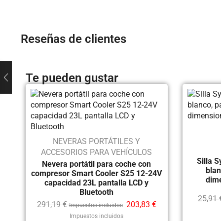
Reseñas de clientes
Te pueden gustar
NEVERAS PORTÁTILES Y
ACCESORIOS PARA VEHÍCULOS
Silla 
Nevera portátil para coche con
blan
compresor Smart Cooler S25 12-24V
dim
capacidad 23L pantalla LCD y
Bluetooth
25,91
291,19
€
203,83
€
Impuestos incluidos
Impuestos incluidos