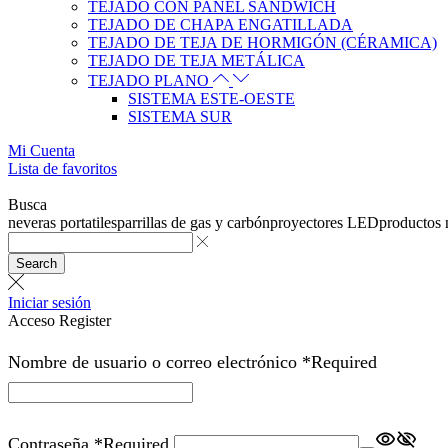
TEJADO CON PANEL SANDWICH
TEJADO DE CHAPA ENGATILLADA
TEJADO DE TEJA DE HORMIGÓN (CÉRAMICA)
TEJADO DE TEJA METÁLICA
TEJADO PLANO
SISTEMA ESTE-OESTE
SISTEMA SUR
Mi Cuenta
Lista de favoritos
Busca
neveras portatiles
parrillas de gas y carbón
proyectores LED
productos
Search
Iniciar sesión
Acceso
Register
Nombre de usuario o correo electrónico
*
Required
Contraseña
*
Required