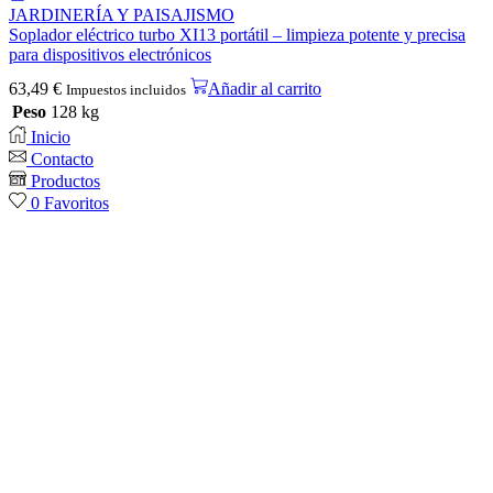
JARDINERÍA Y PAISAJISMO
Soplador eléctrico turbo XI13 portátil – limpieza potente y precisa
para dispositivos electrónicos
63,49
€
Añadir al carrito
Impuestos incluidos
Peso
128 kg
Inicio
Contacto
Productos
0
Favoritos