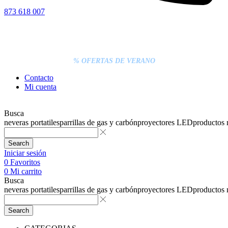
873 618 007
% DESCUENTOS DE BLACK FRIDAY
ENTREGA GRATIS EN TODAS LAS NEVERAS PORTÁTILES
LOS PEDIDOS INFERIORES A 20€ DEBEN PAGARSE
EXCLUSIVAMENTE ONLINE CON TARJETA.
ENTREGA RÁPIDA
% OFERTAS DE VERANO
Contacto
Mi cuenta
Busca
neveras portatiles
parrillas de gas y carbón
proyectores LED
productos
Search
Iniciar sesión
0
Favoritos
0
Mi carrito
Busca
neveras portatiles
parrillas de gas y carbón
proyectores LED
productos
Search